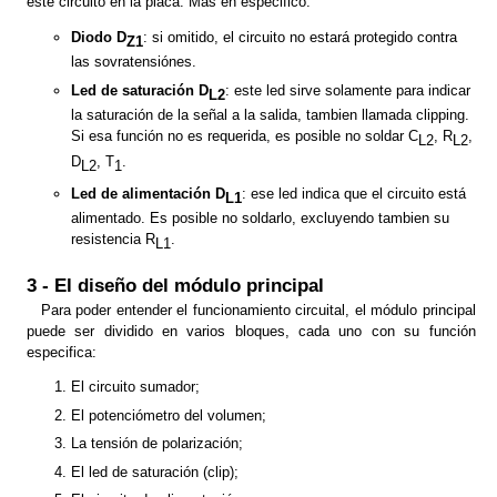
este circuito en la placa. Mas en especifico:
Diodo D
: si omitido, el circuito no estará protegido contra
Z1
las sovratensiónes.
Led de saturación D
: este led sirve solamente para indicar
L2
la saturación de la señal a la salida, tambien llamada clipping.
Si esa función no es requerida, es posible no soldar C
, R
,
L2
L2
D
, T
.
L2
1
Led de alimentación D
: ese led indica que el circuito está
L1
alimentado. Es posible no soldarlo, excluyendo tambien su
resistencia R
.
L1
3 - El diseño del módulo principal
Para poder entender el funcionamiento circuital, el módulo principal
puede ser dividido en varios bloques, cada uno con su función
especifica:
El circuito sumador;
El potenciómetro del volumen;
La tensión de polarización;
El led de saturación (clip);