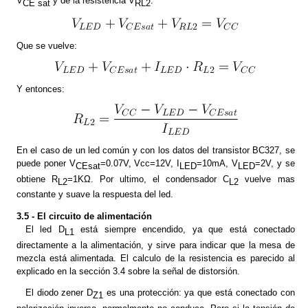
V
y de la resistencia V
:
CE sat
RL2
Que se vuelve:
Y entonces:
En el caso de un led común y con los datos del transistor BC327, se
puede poner V
=0.07V, Vcc=12V, I
=10mA, V
=2V, y se
CEsat
LED
LED
obtiene R
=1KΩ. Por ultimo, el condensador C
vuelve mas
L2
L2
constante y suave la respuesta del led.
3.5 - El circuito de alimentación
El led D
está siempre encendido, ya que está conectado
L1
directamente a la alimentación, y sirve para indicar que la mesa de
mezcla está alimentada. El calculo de la resistencia es parecido al
explicado en la sección 3.4 sobre la señal de distorsión.
El diodo zener D
es una protección: ya que está conectado con
Z1