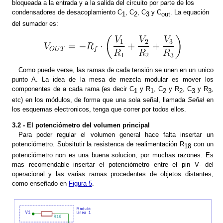
bloqueada a la entrada y a la salida del circuito por parte de los
condensadores de desacoplamiento C
, C
, C
y C
. La equación
1
2
3
out
del sumador es:
Como puede verse, las ramas de cada tensión se unen en un unico
punto A. La idea de la mesa de mezcla modular es mover los
componentes de a cada rama (es decir C
y R
, C
y R
, C
y R
,
1
1
2
2
3
3
etc) en los módulos, de forma que una sola señal, llamada
Señal
en
los esquemas electronicos, tenga que correr por todos ellos.
3.2 - El potenciómetro del volumen principal
Para poder regular el volumen general hace falta insertar un
potenciómetro. Subsitutir la resistenca de realimentación R
con un
18
potenciómetro non es una buena solucion, por muchas razones. Es
mas recomendable insertar el potenciómetro entre el pin V- del
operacional y las varias ramas procedentes de objetos distantes,
como enseñado en
Figura 5
.