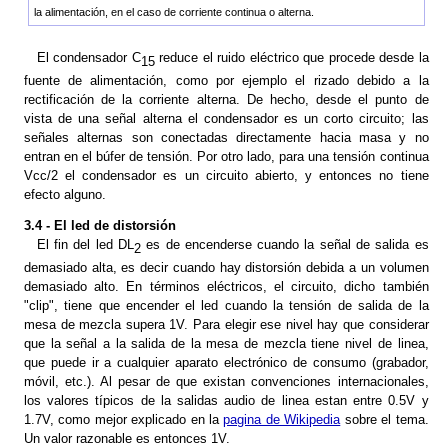
la alimentación, en el caso de corriente continua o alterna.
El condensador C
reduce el ruido eléctrico que procede desde la
15
fuente de alimentación, como por ejemplo el rizado debido a la
rectificación de la corriente alterna. De hecho, desde el punto de
vista de una señal alterna el condensador es un corto circuito; las
señales alternas son conectadas directamente hacia masa y no
entran en el búfer de tensión. Por otro lado, para una tensión continua
Vcc/2 el condensador es un circuito abierto, y entonces no tiene
efecto alguno.
3.4 - El led de distorsión
El fin del led DL
es de encenderse cuando la señal de salida es
2
demasiado alta, es decir cuando hay distorsión debida a un volumen
demasiado alto. En términos eléctricos, el circuito, dicho también
"clip", tiene que encender el led cuando la tensión de salida de la
mesa de mezcla supera 1V. Para elegir ese nivel hay que considerar
que la señal a la salida de la mesa de mezcla tiene nivel de linea,
que puede ir a cualquier aparato electrónico de consumo (grabador,
móvil, etc.). Al pesar de que existan convenciones internacionales,
los valores típicos de la salidas audio de linea estan entre 0.5V y
1.7V, como mejor explicado en la
pagina de Wikipedia
sobre el tema.
Un valor razonable es entonces 1V.