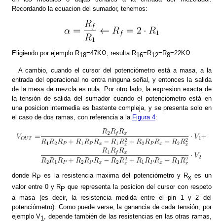
Recordando la ecuacion del sumador, tenemos:
Eligiendo por ejemplo R
=47KΩ, resulta R
=R
=R
=22KΩ
18
16
12
8
A cambio, cuando el cursor del potenciómetro está a masa, a la
entrada del operacional no entra ninguna señal, y entonces la salida
de la mesa de mezcla es nula. Por otro lado, la expresion exacta de
la tensión de salida del sumador cuando el potenciómetro está en
una posicion intermedia es bastente compleja, y se presenta solo en
el caso de dos ramas, con referencia a la
Figura 4
:
donde R
es la resistencia maxima del potenciómetro y R
es un
P
x
valor entre 0 y R
que representa la posicion del cursor con respeto
P
a masa (es decir, la resistencia medida entre el pin 1 y 2 del
potenciómetro). Como puede verse, la ganancia de cada tensión, por
ejemplo V
, depende también de las resistencias en las otras ramas,
1