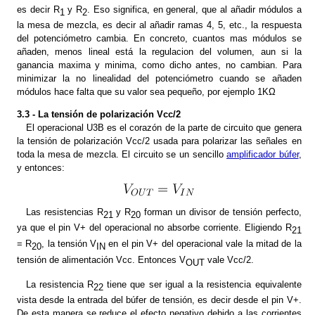
es decir R
y R
. Eso significa, en general, que al añadir módulos a
1
2
la mesa de mezcla, es decir al añadir ramas 4, 5, etc., la respuesta
del potenciómetro cambia. En concreto, cuantos mas módulos se
añaden, menos lineal está la regulacion del volumen, aun si la
ganancia maxima y minima, como dicho antes, no cambian. Para
minimizar la no linealidad del potenciómetro cuando se añaden
módulos hace falta que su valor sea pequeño, por ejemplo 1KΩ
3.3 - La tensión de polarización Vcc/2
El operacional U3B es el corazón de la parte de circuito que genera
la tensión de polarización Vcc/2 usada para polarizar las señales en
toda la mesa de mezcla. El circuito se un sencillo
amplificador búfer
,
y entonces:
Las resistencias R
y R
forman un divisor de tensión perfecto,
21
20
ya que el pin V+ del operacional no absorbe corriente. Eligiendo R
21
= R
, la tensión V
en el pin V+ del operacional vale la mitad de la
20
IN
tensión de alimentación Vcc. Entonces V
vale Vcc/2.
OUT
La resistencia R
tiene que ser igual a la resistencia equivalente
22
vista desde la entrada del búfer de tensión, es decir desde el pin V+.
De esta manera se reduce el efecto negativo debido a las corrientes